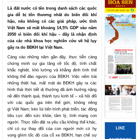
Là đất nước có tên trong danh sách các quốc
gia dễ bị tổn thương nhất do biến đổi khí
hậu, nếu không có các giải pháp, ước tính
Việt Nam sẽ mất khoảng 14,5% GDP vào năm
2050 vì biến đổi khí hậu – đây là nhận định
của các nhà khoa học nghiên cứu về hệ lụy
gây ra do BĐKH tại Việt Nam.
Càng vào những năm gần đây, thực tiễn càng
chứng minh sự gia tăng về tốc độ, tính chất
khắc nghiệt, khó lường và khẳng định tình thế
không thể đảo ngược của BĐKH. Việc nếm trải
những thiệt hại, mất mát do BĐKH gây ra các
hình thái thời tiết dị thường đã ảnh hưởng nặng
nề đến thành quả, thành tựu kinh tế – xã hội đối
với các quốc gia trên thế giới, không riêng
gì
Việt Nam
; kéo lùi tiến trình phát triển; tác động
tiêu cực đến sức khỏe, tâm lý, tính mạng con
người. Thực tiễn đặt ra yêu cầu không thể khác,
LIKE
chỉ có sự thay đổi của con người mới có hy
vọng ghìm tốc độ của cỗ xe BĐKH, hạn chế sự