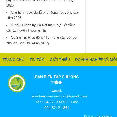
cây đời đời nhớ ơn Bác Hồ” Xuân Bính Ngọ
2026
Chủ tịch nước dự lễ phát động Tết trồng cây
năm 2026
Bí thư Thành ủy Hà Nội tham dự Tết trồng
cây tại huyện Thường Tín
Quảng Trị: Phát động “Tết trồng cây đời đời
nhớ ơn Bác Hồ” Xuân Ất Tỵ
TRANG CHỦ
TIN TỨC
GIỚI THIỆU
DOANH NGHIỆP VÀ MÔ
BAN BIÊN TẬP CHƯƠNG
TRÌNH
Email:
vimotvietnamxanh.vn@gmail.com
Tel: 024.3719 0593 - Fax:
024.3212 1364
Designed by BeeWeb