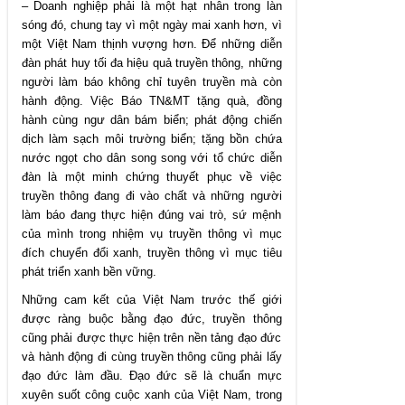
– Doanh nghiệp phải là một hạt nhân trong làn
sóng đó, chung tay vì một ngày mai xanh hơn, vì
một Việt Nam thịnh vượng hơn. Để những diễn
đàn phát huy tối đa hiệu quả truyền thông, những
người làm báo không chỉ tuyên truyền mà còn
hành động. Việc Báo TN&MT tặng quà, đồng
hành cùng ngư dân bám biển; phát động chiến
dịch làm sạch môi trường biển; tặng bồn chứa
nước ngọt cho dân song song với tổ chức diễn
đàn là một minh chứng thuyết phục về việc
truyền thông đang đi vào chất và những người
làm báo đang thực hiện đúng vai trò, sứ mệnh
của mình trong nhiệm vụ truyền thông vì mục
đích chuyển đổi xanh, truyền thông vì mục tiêu
phát triển xanh bền vững.
Những cam kết của Việt Nam trước thế giới
được ràng buộc bằng đạo đức, truyền thông
cũng phải được thực hiện trên nền tảng đạo đức
và hành động đi cùng truyền thông cũng phải lấy
đạo đức làm đầu. Đạo đức sẽ là chuẩn mực
xuyên suốt công cuộc xanh của Việt Nam, trong