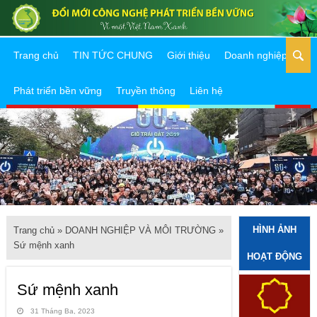
Trang chủ
TIN TỨC CHUNG
Giới thiệu
Doanh nghiệp
Phát triển bền vững
Truyền thông
Liên hệ
HÌNH ẢNH
Trang chủ
»
DOANH NGHIỆP VÀ MÔI TRƯỜNG
»
Sứ mệnh xanh
HOẠT ĐỘNG
Sứ mệnh xanh
31 Tháng Ba, 2023