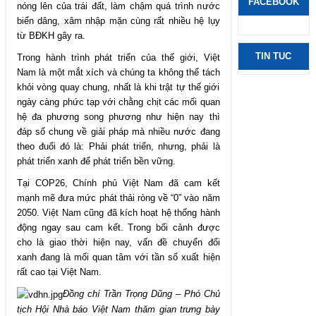
FACEBOOK
nóng lên của trái đất, làm chậm quá trình nước
biển dâng, xâm nhập mặn cùng rất nhiều hệ lụy
từ BĐKH gây ra.
TIN TUC
Trong hành trình phát triển của thế giới, Việt
Nam là một mắt xích và chúng ta không thể tách
khỏi vòng quay chung, nhất là khi trật tự thế giới
ngày càng phức tạp với chằng chịt các mối quan
hệ đa phương song phương như hiện nay thì
đáp số chung về giải pháp mà nhiều nước đang
theo đuổi đó là: Phải phát triển, nhưng, phải là
phát triển xanh để phát triển bền vững.
Tại
COP26
, Chính phủ Việt Nam đã cam kết
mạnh mẽ đưa mức phát thải ròng về “0” vào năm
2050. Việt Nam cũng đã kích hoạt hệ thống hành
động ngay sau cam kết. Trong bối cảnh được
cho là giao thời hiện nay, vấn đề chuyển đổi
xanh đang là mối quan tâm với tần số xuất hiện
rất cao tại Việt Nam.
Đồng chí
Trần Trọng Dũng
– Phó Chủ
tịch
Hội Nhà báo Việt Nam
thăm gian trưng bày