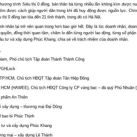
chương trình Siêu thị 0 đồng, bản thân bà từng nhiều lần không kìm được n
tìm được cách giúp người dân trong khi đã huy động được nguồn lực. Chí
thị 0 đồng lan tỏa đến 21 tỉnh thành, trong đó có Hà Nội.
anh nhân lại trở nên quan trọng hơn bao giờ hết. Đây là lúc doanh nhân, doa
h quyền, đồng thời quan tâm, chăm lo đến từng người lao động, từng số phận
ầu tư và xây dựng Phúc Khang, chia sẻ về trách nhiệm của doanh nhân.
1
 Nam, Phó chủ tịch Tập đoàn Thành Thành Công
 PGHLock
m TP.HCM, Chủ tịch HĐQT Tập đoàn Tân Hiệp Đông
TP.HCM (HAWEE), Chủ tịch HĐQT Công ty CP vàng bạc – đá quý Phú Nhuận 
 phẩm An Thiên
hí xây dựng – thương mại Đại Dũng
 bao bì Phúc Thịnh
u tư và xây dựng Phúc Khang
ơng mại – xây dựng Lê Thành