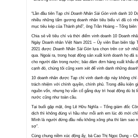
“Lần đầu tiên Tạp chí
Doanh Nhân Sài Gòn
vinh danh 10 Do
nhiều những tấm gương doanh nhân tiêu biểu vì đã có nh
mục tiêu kép của Thành phố”, ông Trần Hoàng – Tổng biên
Chia sẻ về tiêu chí và thời điểm vinh doanh 10 Doanh n
Ngày Doanh nhân Việt Nam 2021 – Ủy viên Ban biên tập 
2021 được
Doanh Nhân Sài Gòn
lựa chọn trên cơ sở nhữ
qua. Ngoài ra, trong hoạt động sản xuất kinh doanh họ đã
cho người dân trong nước; bảo đảm đơn hàng xuất khẩu đú
cạnh đó, chúng tôi cũng xem xét để vinh danh những doanh
10 doanh nhân được Tạp chí vinh danh dịp này không chỉ 
trách nhiệm với chính quyền, chính phủ. Trong điều kiện 
nguồn vốn, nhưng họ vẫn cố gắng duy trì hoạt động dù bị l
nước cũng như toàn cầu.
Tại buổi gặp mặt, ông Lê Hữu Nghĩa – Tổng giám đốc Cô
dịch thì không đúng vì hầu như mỗi anh em lúc đó mới ch
Mình là người đứng đầu nếu không xông pha thì làm sao n
sợ”.
Cùng chung niềm xúc động ấy, bà Cao Thị Ngọc Dung – C