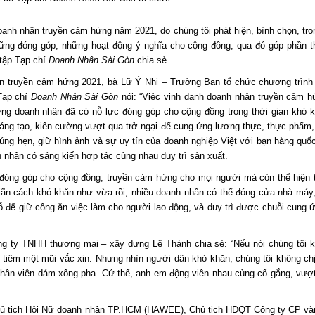
anh nhân truyền cảm hứng năm 2021, do chúng tôi phát hiện, bình chọn, tron
ững đóng góp, những hoạt động ý nghĩa cho cộng đồng, qua đó góp phần t
 tập Tạp chí
Doanh Nhân Sài Gòn
chia sẻ.
hân truyền cảm hứng 2021, bà Lữ Ý Nhi – Trưởng Ban tổ chức chương trình
Tạp chí
Doanh Nhân Sài Gòn
nói: “Việc vinh danh doanh nhân truyền cảm 
ng doanh nhân đã có nỗ lực đóng góp cho cộng đồng trong thời gian khó 
 sáng tạo, kiên cường vượt qua trở ngại để cung ứng lương thực, thực phẩm
ng hẹn, giữ hình ảnh và sự uy tín của doanh nghiệp Việt với bạn hàng quốc
 nhân có sáng kiến hợp tác cùng nhau duy trì sản xuất.
đóng góp cho cộng đồng, truyền cảm hứng cho mọi người mà còn thể hiện t
giãn cách khó khăn như vừa rồi, nhiều doanh nhân có thể đóng cửa nhà máy,
ỗ để giữ công ăn việc làm cho người lao động, và duy trì được chuỗi cung 
ng ty TNHH thương mại – xây dựng Lê Thành chia sẻ: “Nếu nói chúng tôi 
ỉ tiêm một mũi vắc xin. Nhưng nhìn người dân khó khăn, chúng tôi không ch
hân viên dám xông pha. Cứ thế, anh em động viên nhau cùng cố gắng, vượt
hủ tịch Hội Nữ doanh nhân TP.HCM (HAWEE), Chủ tịch HĐQT Công ty CP và