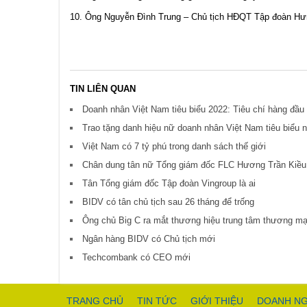
10. Ông Nguyễn Đình Trung – Chủ tịch HĐQT Tập đoàn Hư
TIN LIÊN QUAN
Doanh nhân Việt Nam tiêu biểu 2022: Tiêu chí hàng đầu
Trao tặng danh hiệu nữ doanh nhân Việt Nam tiêu biểu
Việt Nam có 7 tỷ phú trong danh sách thế giới
Chân dung tân nữ Tổng giám đốc FLC Hương Trần Kiề
Tân Tổng giám đốc Tập đoàn Vingroup là ai
BIDV có tân chủ tịch sau 26 tháng để trống
Ông chủ Big C ra mắt thương hiệu trung tâm thương mạ
Ngân hàng BIDV có Chủ tịch mới
Techcombank có CEO mới
TRANG CHỦ
TIN TỨC
GIỚI THIỆU
DOANH NG