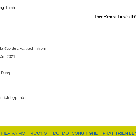
ng Thịnh
Theo Đơn vị Truyền th
 là đạo đức và trách nhiệm
 năm 2021
u Dung
i tích hợp mới
HIỆP VÀ MÔI TRƯỜNG
ĐỔI MỚI CÔNG NGHỆ – PHÁT TRIỂN B