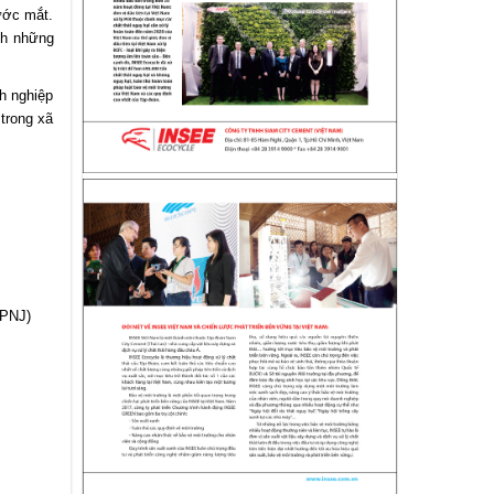
ước mắt.
nh những
nh nghiệp
 trong xã
(PNJ)