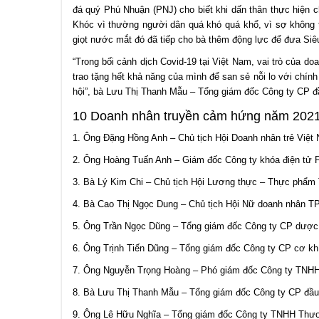
đá quý Phú Nhuận (PNJ) cho biết khi dấn thân thực hiện 
Khóc vì thường người dân quá khó quá khổ, vì sợ không 
giọt nước mắt đó đã tiếp cho bà thêm động lực để đưa Siêu 
“Trong bối cảnh dịch Covid-19 tại Việt Nam, vai trò của do
trao tặng hết khả năng của mình để san sẻ nỗi lo với chín
hội”, bà Lưu Thị Thanh Mẫu – Tổng giám đốc Công ty CP đ
10 Doanh nhân truyền cảm hứng năm 202
1. Ông Đặng Hồng Anh – Chủ tịch Hội Doanh nhân trẻ Việt
2. Ông Hoàng Tuấn Anh – Giám đốc Công ty khóa điện tử
3. Bà Lý Kim Chi – Chủ tịch Hội Lương thực – Thực phẩ
4. Bà Cao Thị Ngọc Dung – Chủ tịch Hội Nữ doanh nhân 
5. Ông Trần Ngọc Dũng – Tổng giám đốc Công ty CP dược
6. Ông Trịnh Tiến Dũng – Tổng giám đốc Công ty CP cơ k
7. Ông Nguyễn Trọng Hoàng – Phó giám đốc Công ty TNHH
8. Bà Lưu Thị Thanh Mẫu – Tổng giám đốc Công ty CP đầ
9. Ông Lê Hữu Nghĩa – Tổng giám đốc Công ty TNHH Thư