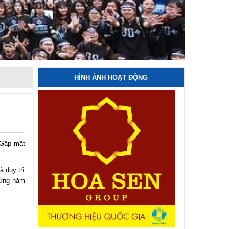
HÌNH ẢNH HOẠT ĐỘNG
 Gặp mặt
à duy trì
hứng năm