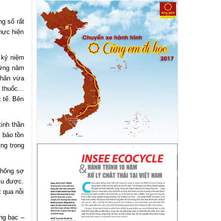
g số rất
hực hiện
 kỷ niệm
hứng năm
khăn vừa
, thuốc…
 tế. Bên
inh thần
 bảo tồn
ứng trong
không sợ
ịu được.
 qua nỗi
ng bạc –